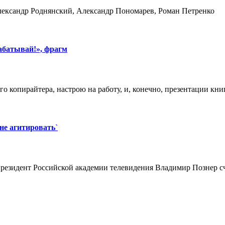
ександр Роднянский, Александр Пономарев, Роман Петренко
абатывай!», фрагм
о копирайтера, настрою на работу, и, конечно, презентации кни
е агитировать`
езидент Российской академии телевидения Владимир Познер сч