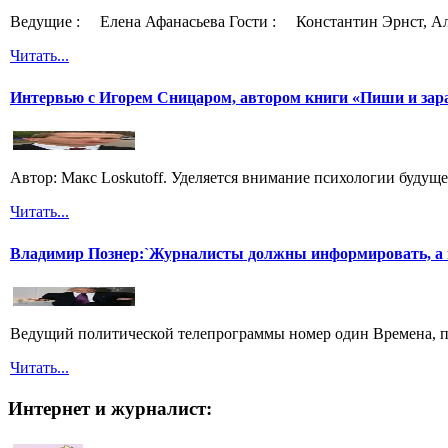
Ведущие : Елена Афанасьева Гости : Константин Эрнст, Ал
Читать...
Интервью с Игорем Сницаром, автором книги «Пиши и зар
Автор: Макс Loskutoff. Уделяется внимание психологии будущег
Читать...
Владимир Познер:`Журналисты должны информировать, а н
Ведущий политической телепрограммы номер один Времена, пр
Читать...
Интернет и журналист: