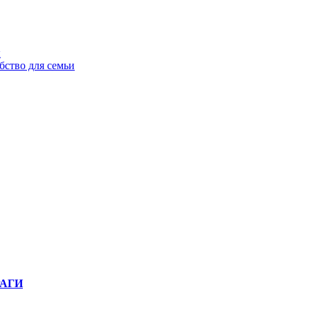
ы
бство для семьи
РАГИ