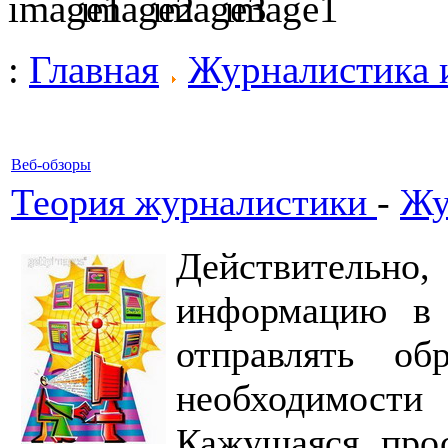
:
Главная
Журналистика 
Веб-обзоры
Теория журналистики
-
Жу
Действительн
информацию в 
отправлять об
необходимост
Кажущаяся прос