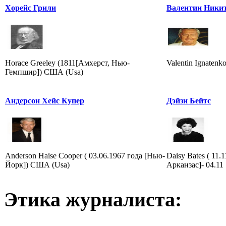
Хорейс Грили
Валентин Ники
Horace Greeley (1811[Амхерст, Нью-
Valentin Ignatenk
Гемпшир]) США (Usa)
Андерсон Хейс Купер
Дэйзи Бейтс
Anderson Haise Cooper ( 03.06.1967 года [Нью-
Daisy Bates ( 11.
Йорк]) США (Usa)
Арканзас]- 04.11
Этика журналиста: