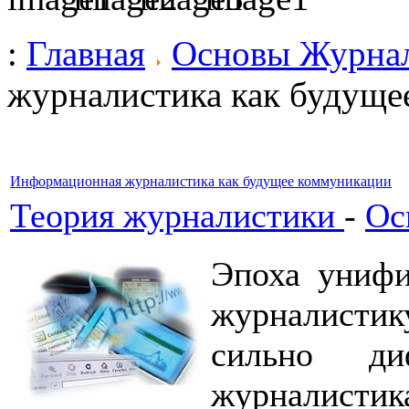
:
Главная
Основы Журна
журналистика как будуще
Информационная журналистика как будущее коммуникации
Теория журналистики
-
Ос
Эпоха унифи
журналисти
сильно диф
журналисти