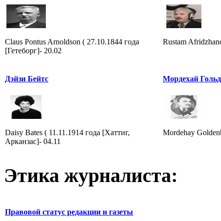
Claus Pontus Arnoldson ( 27.10.1844 года
Rustam Afridzhano
[Гетеборг]- 20.02
Дэйзи Бейтс
Мордехай Гольд
Daisy Bates ( 11.11.1914 года [Хаттиг,
Mordehay Goldenbe
Арканзас]- 04.11
Этика журналиста:
Правовой статус редакции и газеты