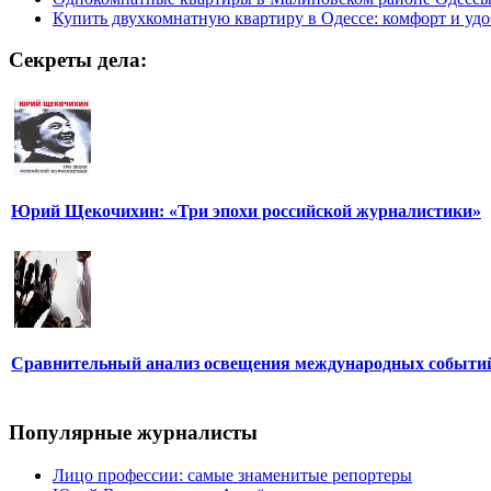
Купить двухкомнатную квартиру в Одессе: комфорт и удо
Секреты дела:
Юрий Щекочихин: «Три эпохи российской журналистики»
Сравнительный анализ освещения международных событи
Популярные журналисты
Лицо профессии: самые знаменитые репортеры