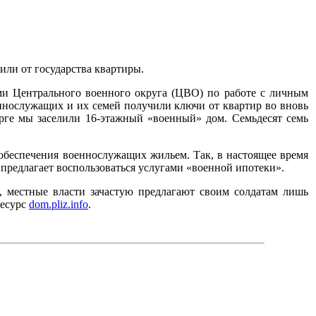
ли от государства квартиры.
ами Центрального военного округа (ЦВО) по работе с личным
оеннослужащих и их семей получили ключи от квартир во вновь
рге мы заселили 16-этажный «военный» дом. Семьдесят семь
 обеспечения военнослужащих жильем. Так, в настоящее время
 предлагает воспользоваться услугами «военной ипотеки».
к, местные власти зачастую предлагают своим солдатам лишь
ресурс
dom.pliz.info
.