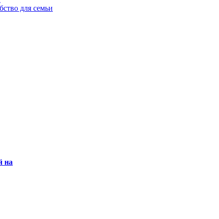
бство для семьи
й на