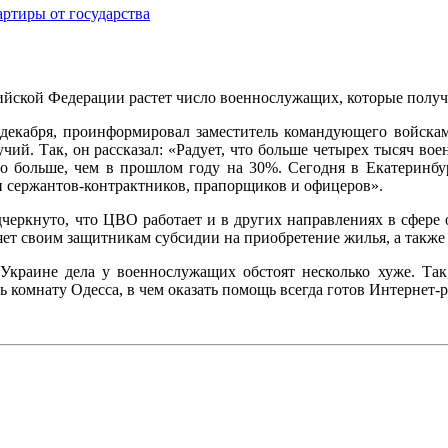
ртиры от государства
йской Федерации растет число военнослужащих, которые получи
о декабря, проинформировал заместитель командующего войск
чий. Так, он рассказал: «Радует, что больше четырех тысяч в
о больше, чем в прошлом году на 30%. Сегодня в Екатеринбу
и сержантов-контрактников, прапорщиков и офицеров».
дчеркнуто, что ЦВО работает и в других направлениях в сфере
яет своим защитникам субсидии на приобретение жилья, а также
 Украине дела у военнослужащих обстоят несколько хуже. Та
ь комнату Одесса, в чем оказать помощь всегда готов Интернет-