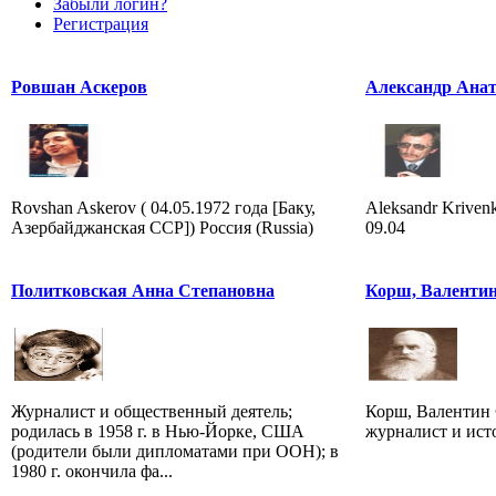
Забыли логин?
Регистрация
Ровшан Аскеров
Александр Ана
Rovshan Askerov ( 04.05.1972 года [Баку,
Aleksandr Krivenk
Азербайджанская ССР]) Россия (Russia)
09.04
Политковская Анна Степановна
Корш, Валенти
Журналист и общественный деятель;
Корш, Валентин 
родилась в 1958 г. в Нью-Йорке, США
журналист и ист
(родители были дипломатами при ООН); в
1980 г. окончила фа...