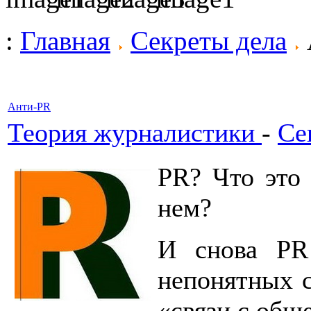
:
Главная
Секреты дела
Анти-PR
Теория журналистики
-
Се
PR? Что это 
нем?
И снова PR
непонятных с
«связи с общ