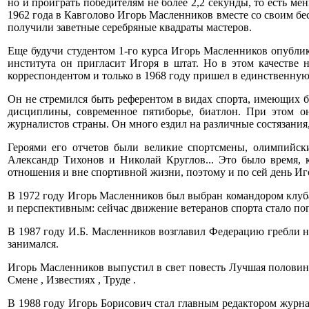
но и проиграть победителям не более 2,2 секунды, то есть 
1962 года в Кавголово Игорь Масленников вместе со своим 
получили заветные серебряные квадраты мастеров.
Еще будучи студентом 1-го курса Игорь Масленников опублик
института он пригласит Игоря в штат. Но в этом качестве
корреспондентом и только в 1968 году пришел в единственную
Он не стремился быть референтом в видах спорта, имеющих б
дисциплины, современное пятиборье, биатлон. При этом он
журналистов страны. Он много ездил на различные состязания
Героями его отчетов были великие спортсмены, олимпийск
Александр Тихонов и Николай Круглов... Это было время, 
отношения и вне спортивной жизни, поэтому и по сей день Иго
В 1972 году Игорь Масленников был выбран командором клуба 
и перспективным: сейчас движение ветеранов спорта стало п
В 1987 году И.Б. Масленников возглавил Федерацию гребли на
занимался.
Игорь Масленников выпустил в свет повесть Лучшая половина
Смене , Известиях , Труде .
В 1988 году Игорь Борисович стал главным редактором журна