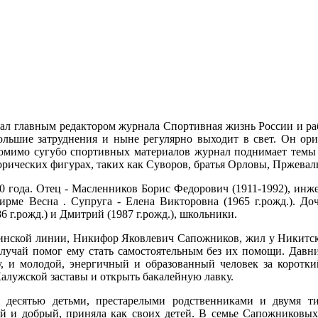
ал главным редактором журнала Спортивная жизнь России и раб
ьшие затруднения и ныне регулярно выходит в свет. Он орие
омимо сугубо спортивных материалов журнал поднимает темы ф
торических фигурах, таких как Суворов, братья Орловы, Пржевал
0 года. Отец - Масленников Борис Федорович (1911-1992), инж
фирме Весна . Супруга - Елена Викторовна (1965 г.рожд.). До
6 г.рожд.) и Дмитрий (1987 г.рожд.), школьники.
ринской линии, Никифор Яковлевич Сапожников, жил у Никитски
случай помог ему стать самостоятельным без их помощи. Давни
, и молодой, энергичный и образованный человек за короткий
алужской заставы и открыть бакалейную лавку.
 с десятью детьми, престарелыми родственниками и двумя т
 и добрый, приняла как своих детей. В семье Сапожниковых 