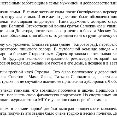
нственным работающим в семье мужчиной и добросовестно тян
жизни семьи. В самые жесткие годы после Октябрьского перев
го, выручала семью. И все же позднее они были объявлены лише
ылки, но старшая из дочерей - Нина дружила с дочерью старо
е дни Великой Отечественной войны братья Сапожниковы ушли 
визии Доватора, после тяжелого ранения в боях за Москву бы
тали обыскивать погибшего, то увидали на его груди цепочку с 
ду он, уроженец Елизаветграда (ныне - Кировоград), перебралс
ектором пищевого завода. В футбольной команде завода - в
арным братьям Старостиным. Директор завода не отказывал люд
в будущем великого театрального режиссера), который, к
ич всегда был желанным гостем в его доме, а позднее и в Теат
тый гребной клуб Стрелка . Это было популярное у довоенной
ылья Советов . Мама Игоря, Татьяна Сапожникова, выступал
Стрелке , и не случайно именно ее пригласили дублировать Люб
 увлекся гонками, что возникли проблемы в школе. Пришлось 
ести, повышать свою физическую подготовку. Из спортивных ин
культет журналистики МГУ и успешно сдал первый экзамен.
ющим: в составе парной двойки выиграл юношеское и молодеж
гда получить это звание было очень трудно и весьма почетно. Д