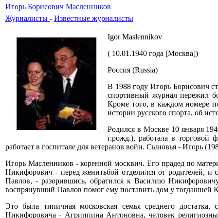
Игорь Борисович Масленников
Журналисты
-
Известные журналисты
Igor Maslennikov
( 10.01.1940 года [Москва])
Россия (Russia)
В 1988 году Игорь Борисович ст
спортивный журнал пережил бол
Кроме того, в каждом номере п
истории русского спорта, об ис
Родился в Москве 10 января 194
г.рожд.), работала в торговой 
работает в госпитале для ветеранов войн. Сыновья - Игорь (198
Игорь Масленников - коренной москвич. Его прадед по мате
Никифорович - перед женитьбой отделился от родителей, и 
Павлов, - разорившись, обратился к Василию Никифоровичу
воспрянувший Павлов помог ему поставить дом у тогдашней К
Это была типичная московская семья среднего достатка,
Никифоровича - Агриппина Антоновна, человек религиозный