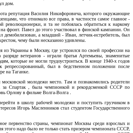
ул дом.
орота репутация Василия Никифоровича, которого окружающие
нцами, что отнимало все права, в частности самое главное -
й революционерки, и та не побоялась обратиться к наркому
на фронт. Павел до этого участвовал в финской кампании. Он
л демобилизован, а младший - Иван, летчик-истребитель, был
крестом, чему были несказанно удивлены.
я из Украины в Москву, где устроился по своей профессии на
 разряде ветеранов - играли братья Артемьевы, знаменитые
ям, которые не могли трудоустроиться. В конце 1940-х годов
ак репрессированный, был в бедственном положении после
ре на Таганке.
 московской молодежи место. Там и познакомились родители
а за Спартак , была чемпионкой и рекордсменкой СССР по
овь Орлову в фильме Волга-Волга .
перейти в школу рабочей молодежи и поступить грузчиком в
тересов Игорь Масленников стал студентом Государственного
ное первенство страны, чемпионат Москвы среди взрослых и
ля этого надо было не только стать призером чемпионата СССР,