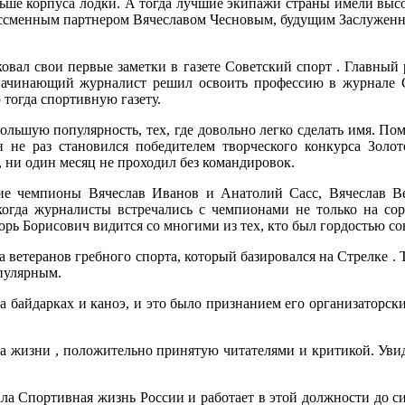
меньше корпуса лодки. А тогда лучшие экипажи страны имели в
бессменным партнером Вячеславом Чесновым, будущим Заслуженн
овал свои первые заметки в газете Советский спорт . Главный 
 начинающий журналист решил освоить профессию в журнале С
 тогда спортивную газету.
ольшую популярность, тех, где довольно легко сделать имя. По
 не раз становился победителем творческого конкурса Золо
, ни один месяц не проходил без командировок.
ие чемпионы Вячеслав Иванов и Анатолий Сасс, Вячеслав В
когда журналисты встречались с чемпионами не только на со
рь Борисович видится со многими из тех, кто был гордостью сов
ветеранов гребного спорта, который базировался на Стрелке . 
опулярным.
 байдарках и каноэ, и это было признанием его организаторски
 жизни , положительно принятую читателями и критикой. Увид
ла Спортивная жизнь России и работает в этой должности до 