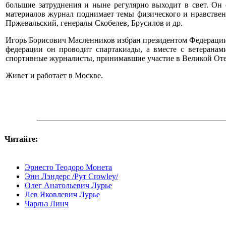
большие затруднения и ныне регулярно выходит в свет. Он 
материалов журнал поднимает темы физического и нравственн
Пржевальский, генералы Скобелев, Брусилов и др.
Игорь Борисович Масленников избран президентом Федерации 
федерации он проводит спартакиады, а вместе с ветерана
спортивные журналисты, принимавшие участие в Великой Отеч
Живет и работает в Москве.
Читайте:
Эрнесто Теодоро Монета
Энн Лэндерс /Рут Crowley/
Олег Анатольевич Лурье
Лев Яковлевич Лурье
Чарльз Линч