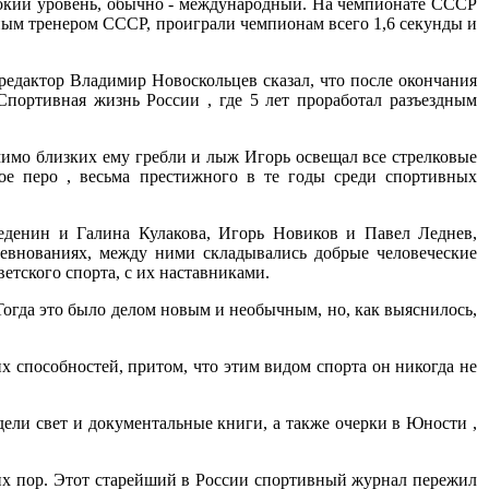
ысокий уровень, обычно - международный. На чемпионате СССР
ым тренером СССР, проиграли чемпионам всего 1,6 секунды и
редактор Владимир Новоскольцев сказал, что после окончания
портивная жизнь России , где 5 лет проработал разъездным
мимо близких ему гребли и лыж Игорь освещал все стрелковые
тое перо , весьма престижного в те годы среди спортивных
еденин и Галина Кулакова, Игорь Новиков и Павел Леднев,
ревнованиях, между ними складывались добрые человеческие
етского спорта, с их наставниками.
Тогда это было делом новым и необычным, но, как выяснилось,
х способностей, притом, что этим видом спорта он никогда не
ели свет и документальные книги, а также очерки в Юности ,
сих пор. Этот старейший в России спортивный журнал пережил