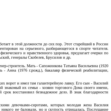
отает в этой должности до сих пор. Этот старейший в России
нтирован на серьезного, разбирающегося в спорте читателя.
изического и нравственного здоровья, предлагает очерки по
ьский, генералы Скобелев, Брусилов и др.
енер-строитель. Мать - Сапожникова Татьяна Васильевна (1920
чь - Анна (1976 г.рожд.), бакалавр физической реабилитации,
х ворот и имел там галантерейную лавку. Его сын - Василий
й знакомый их семьи - хозяин торгового Дома своего имени,
 срок восстановил безнадежное дело. В знак благодарности
ихими девочками-сиротами, которых молодая жена Василия
никого не баловали, но и скупость отрицалась. Послушание