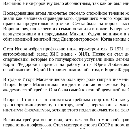
Василию Никифоровичу было абсолютным, так как он был еди
Последовавшее затем лихолетье сломало спокойное течение 
знали как человека справедливого, сделавшего много хороше
право на продуктовые карточки. Семья была на пороге выс
Ворошилову, после чего их семью оставили в покое. В первы
вернулся живым и невредимым. Михаил, будучи конником в ди
сбит немецкой зениткой под Днепропетровском. Когда немцы с
Отец Игоря избрал профессию инженера-строителя. В 1931 го
автомобильный завод ЗИС (ныне - ЗИЛ). Позже он стал дир
спартаковцы, которые по популярности уступали лишь легенд
Борис Федорович принял на работу отца Юрия Любимова (
освобождения. Юрий Петрович помнил об этом, и Борис Федоров
В судьбе Игоря Масленникова большую роль сыграл знамени
Игоря. Борис Масленников входил в состав восьмерки Кр
академической гребле. Она была самой красивой девушкой на 
Игорь в 15 лет начал заниматься гребным спортом. Он так
транспортно-погрузочную контору, чтобы, перетаскивая тяж
института физкультуры, хотя до этого подал документы на фа
Великим гребцом он не стал, хотя начало было многообеща
первенство профсоюзов. Стал мастером спорта СССР в пору, ко