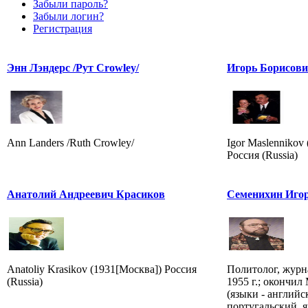
Забыли пароль?
Забыли логин?
Регистрация
Энн Лэндерс /Рут Crowley/
Игорь Борисов
Ann Landers /Ruth Crowley/
Igor Maslennikov 
Россия (Russia)
Анатолий Андреевич Красиков
Семенихин Игор
Anatoliy Krasikov (1931[Москва]) Россия
Политолог, журна
(Russia)
1955 г.; окончи
(языки - английс
португальский, я