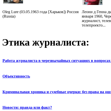
Oleg Lure (03.05.1963 года [Харьков]) Россия
Леони д Генна д
(Russia)
января 1960, Че
журналист, теле
телепроекто...
Этика журналиста:
Работа журналиста в черезвычайных ситуациях в вопросах 
Объективность
Криминальная хроника и судебные очерки: без права на о
Новости: правда или факт?