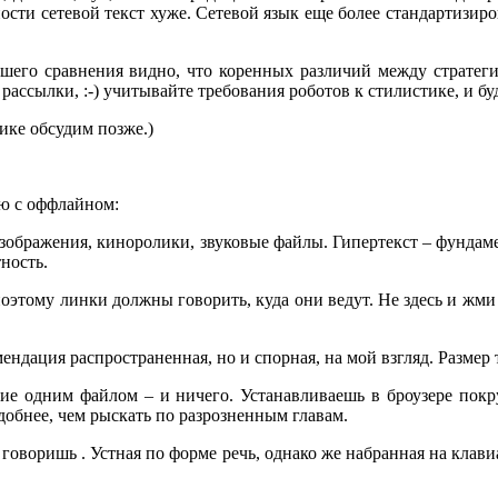
сти сетевой текст хуже. Сетевой язык еще более стандартизиро
шего сравнения видно, что коренных различий между стратег
ссылки, :-) учитывайте требования роботов к стилистике, и буде
ике обсудим позже.)
ю с оффлайном:
 изображения, киноролики, звуковые файлы. Гипертекст – фундам
ность.
этому линки должны говорить, куда они ведут. Не здесь и жми 
омендация распространенная, но и спорная, на мой взгляд. Разме
щие одним файлом – и ничего. Устанавливаешь в броузере пок
добнее, чем рыскать по разрозненным главам.
 говоришь . Устная по форме речь, однако же набранная на клави