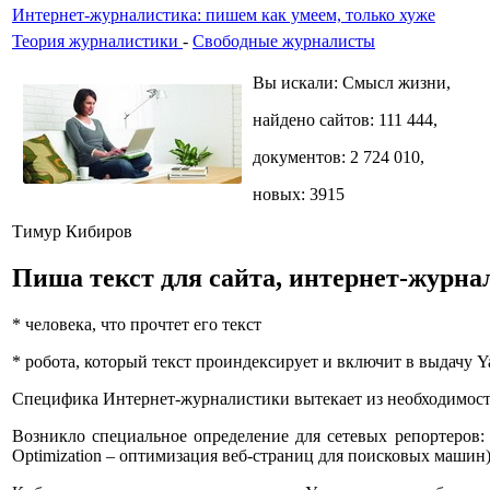
Интернет-журналистика: пишем как умеем, только хуже
Теория журналистики
-
Свободные журналисты
Вы искали: Смысл жизни,
найдено сайтов: 111 444,
документов: 2 724 010,
новых: 3915
Тимур Кибиров
Пиша текст для сайта, интернет-журнал
* человека, что прочтет его текст
* робота, который текст проиндексирует и включит в выдачу Yan
Специфика Интернет-журналистики вытекает из необходимост
Возникло специальное определение для сетевых репортеров:
Optimization – оптимизация веб-страниц для поисковых машин)