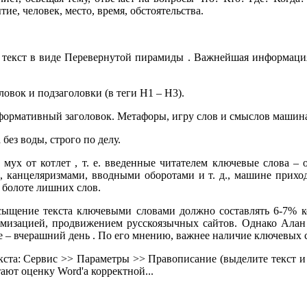
е, человек, место, время, обстоятельства.
т текст в виде Перевернутой пирамиды . Важнейшая информаци
овок и подзаголовки (в теги Н1 – H3).
формативный заголовок. Метафоры, игру слов и смыслов машина
 без воды, строго по делу.
мух от котлет , т. е. введенные читателем ключевые слова – 
канцеляризмами, вводными оборотами и т. д., машине приходит
в болоте лишних слов.
ыщение текста ключевыми словами должно составлять 6-7% ко
имизацией, продвижением русскоязычных сайтов. Однако Алан 
– вчерашний день . По его мнению, важнее наличие ключевых сл
ста: Сервис >> Параметры >> Правописание (выделите текст и 
ают оценку Word'а корректной...