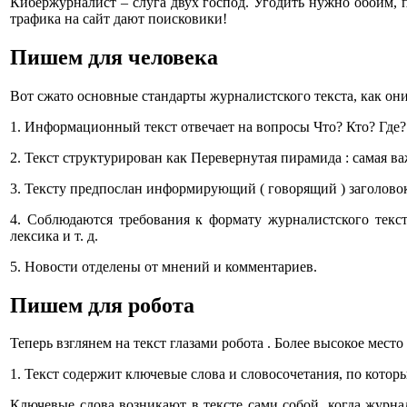
Кибержурналист – слуга двух господ. Угодить нужно обоим, п
трафика на сайт дают поисковики!
Пишем для человека
Вот сжато основные стандарты журналистского текста, как они 
1. Информационный текст отвечает на вопросы Что? Кто? Где? 
2. Текст структурирован как Перевернутая пирамида : самая в
3. Тексту предпослан информирующий ( говорящий ) заголовок
4. Соблюдаются требования к формату журналистского текста
лексика и т. д.
5. Новости отделены от мнений и комментариев.
Пишем для робота
Теперь взглянем на текст глазами робота . Более высокое мест
1. Текст содержит ключевые слова и словосочетания, по которы
Ключевые слова возникают в тексте сами собой, когда журнал