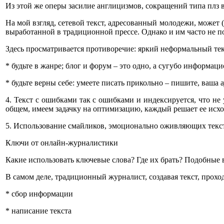
Из этой же оперы засилие англицизмов, сокращений типа плз вм
На мой взгляд, сетевой текст, адресованный молодежи, может
выработанной в традиционной прессе. Однако и им часто не по
Здесь просматривается противоречие: яркий неформальный тек
* будьте в жанре; блог и форум – это одно, а сугубо информац
* будьте верны себе: умеете писать прикольно – пишите, ваша 
4. Текст с ошибками так с ошибками и индексируется, что не 
общем, имеем задачку на оптимизацию, каждый решает ее исход
5. Использование смайликов, эмоционально оживляющих текст
Ключи от онлайн-журналистики
Какие использовать ключевые слова? Где их брать? Подобные в
В самом деле, традиционный журналист, создавая текст, проход
* сбор информации
* написание текста