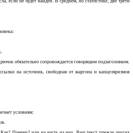
, если не будет найден. В среднем, по статистике, две трети
ловека:
.
 крючок обязательно сопровождается говорящим подзаголовком.
, ссылки на источник, свободная от жаргона и канцеляризмов
вечает условиям:
ов.
? Как? Почему? или на часть из них. Ваш текст прежде других