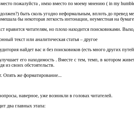
есто пожалуйста , имхо вместо по моему мнению ( in my humble 
 (должен?) быть сколь угодно неформальным, вплоть до превед м
мешала бы некоторая легкость интонации, неуместная на бумаге
ст нравится читателям, но плохо находится поисковиками. Выхо
ионный текст или аналитическая статья – другое
аудитория найдет вас и без поисковиков (есть много других путе
улучшает его находимость . Вместе с тем, темп, в котором живет
я из своих обстоятельств.
. Опять же форматирование...
опросы, наверное, уже возникли в головах читателей.
ит два главных этапа: