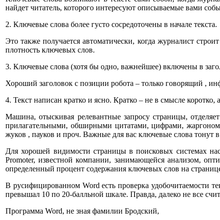
найдет читатель, которого интересуют описываемые вами событи
2. Ключевые слова более густо сосредоточены в начале текста.
Это также получается автоматически, когда журналист строи
плотность ключевых слов.
3. Ключевые слова (хотя бы одно, важнейшее) включены в загол
Хороший заголовок с позиции робота – только говорящий , ин
4. Текст написан кратко и ясно. Кратко – не в смысле коротко, а
Машина, отыскивая релевантные запросу страницы, отделяет 
прилагательными, обширными цитатами, цифрами, жаргоном, 
жуков , пауков и проч. Важные для вас ключевые слова тонут 
Для хорошей видимости страницы в поисковых системах нас
Promoter, известной компании, занимающейся анализом, опт
определенный процент содержания ключевых слов на странице 
В русифицированном Word есть проверка удобочитаемости тек
превышал 10 по 20-балльной шкале. Правда, далеко не все счит
Программа Word, не зная фамилии Бродский,