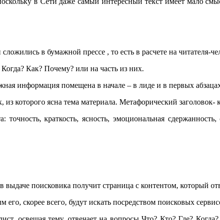
оскольку в Сети даже самый интересный текст имеет мало смысла
сложились в бумажной прессе , то есть в расчете на читателя-че
Когда? Как? Почему? или на часть из них.
ажная информация помещена в начале – в лиде и в первых абзацах
, из которого ясна тема материала. Метафорический заголовок-
: точность, краткость, ясность, эмоциональная сдержанность
о в выдаче поисковика получит страница с контентом, который от
м его, скорее всего, будут искать посредством поисковых сервис
ист, освещая тему, отвечает на вопросы Что? Кто? Где? Когда