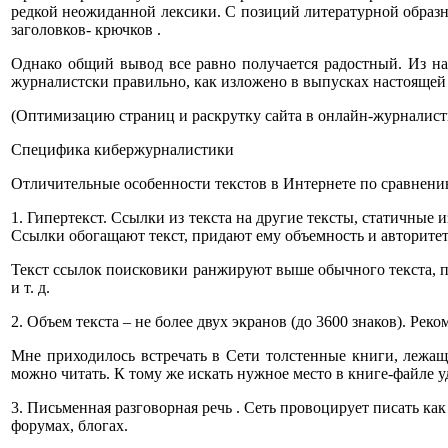
редкой неожиданной лексики. С позиций литературной образно
заголовков- крючков .
Однако общий вывод все равно получается радостный. Из на
журналистски правильно, как изложено в выпусках настоящей ра
(Оптимизацию страниц и раскрутку сайта в онлайн-журналист
Специфика кибержурналистики
Отличительные особенности текстов в Интернете по сравнени
1. Гипертекст. Ссылки из текста на другие тексты, статичные
Ссылки обогащают текст, придают ему объемность и авторитет
Текст ссылок поисковики ранжируют выше обычного текста, по
и т. д.
2. Объем текста – не более двух экранов (до 3600 знаков). Рек
Мне приходилось встречать в Сети толстенные книги, лежа
можно читать. К тому же искать нужное место в книге-файле у
3. Письменная разговорная речь . Сеть провоцирует писать как
форумах, блогах.