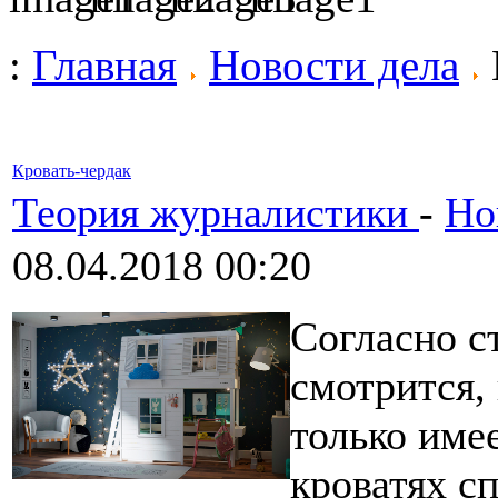
:
Главная
Новости дела
Кровать-чердак
Теория журналистики
-
Но
08.04.2018 00:20
Согласно с
смотрится, 
только име
кроватях с