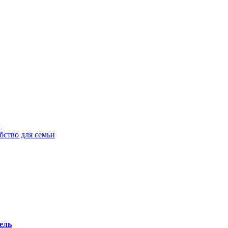
ы
бство для семьи
ель