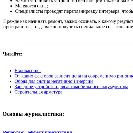
Важно установить устройство вентиляции также и вытя
Меняются окна;
Специалисты проводят перепланировку интерьера, чтоб
Прежде как начинать ремонт, важно осознать, к какому резул
пространства, тогда важно получить специальное согласовани
Читайте:
Евровагонка
От каких факторов зависит цена на современную ринопл
Обряд для снятия негативной энергии
Зарядное устройство для автомобильного аккумулятора
Строительная арматура
Основы журналистики:
Репортаж - эффект присутствия