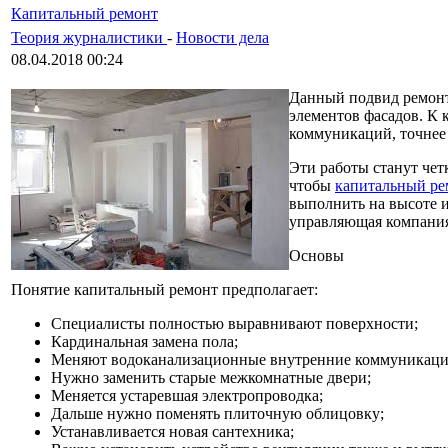
Капитальный ремонт
Теория журналистики
-
Новости дела
08.04.2018 00:24
Данный подвид ремонт
элементов фасадов. К
коммуникаций, точнее 
Эти работы станут чет
чтобы
капитальный ре
выполнить на высоте и
управляющая компания 
Основы
Понятие капитальный ремонт предполагает:
Специалисты полностью выравнивают поверхности;
Кардинальная замена пола;
Меняют водоканализационные внутренние коммуникации
Нужно заменить старые межкомнатные двери;
Меняется устаревшая электропроводка;
Дальше нужно поменять плиточную облицовку;
Устанавливается новая сантехника;