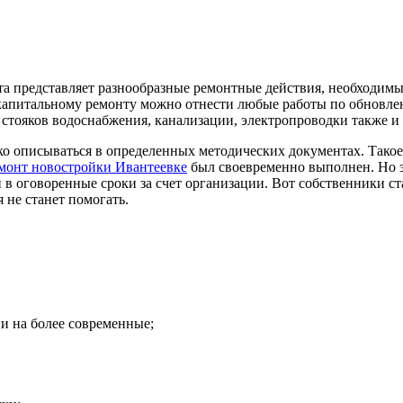
а представляет разнообразные ремонтные действия, необходимы
 капитальному ремонту можно отнести любые работы по обновле
стояков водоснабжения, канализации, электропроводки также и
ко описываться в определенных методических документах. Тако
монт новостройки Ивантеевке
был своевременно выполнен. Но э
 в оговоренные сроки за счет организации. Вот собственники с
не станет помогать.
 на более современные;