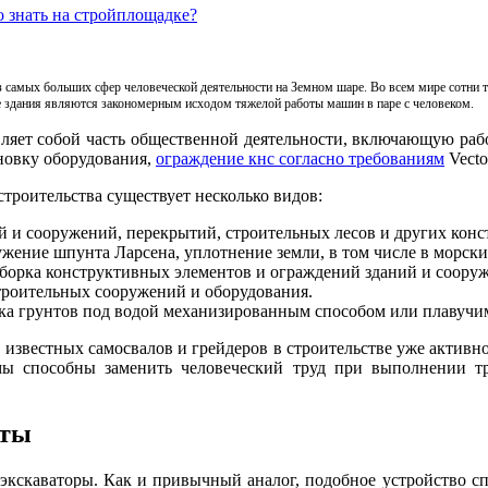
о знать на стройплощадке?
з самых больших сфер человеческой деятельности на Земном шаре. Во всем мире сотни 
 здания являются закономерным исходом тяжелой работы машин в паре с человеком.
ляет собой часть общественной деятельности, включающую рабо
новку оборудования,
ограждение кнс согласно требованиям
Vecto
строительства существует несколько видов:
 и сооружений, перекрытий, строительных лесов и других конс
ужение шпунта Ларсена, уплотнение земли, в том числе в морски
зборка конструктивных элементов и ограждений зданий и соору
троительных сооружений и оборудования.
тка грунтов под водой механизированным способом или плавучи
известных самосвалов и грейдеров в строительстве уже активн
мы способны заменить человеческий труд при выполнении т
оты
экскаваторы. Как и привычный аналог, подобное устройство с