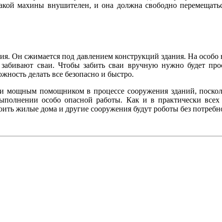
 такой махины внушителен, и она должна свободно перемещать
ения. Он сжимается под давлением конструкций здания. На осо
м забивают сваи. Чтобы забить сваи вручную нужно будет пр
ность делать все безопасно и быстро.
 и мощным помощником в процессе сооружения зданий, поско
ыполнении особо опасной работы. Как и в практически всех 
роить жилые дома и другие сооружения будут роботы без потребн