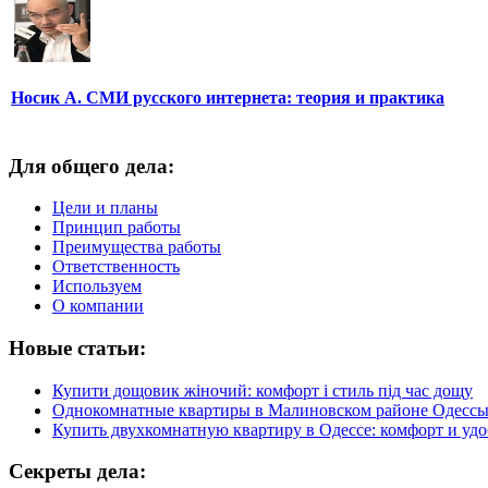
Носик А. СМИ русского интернета: теория и практика
Для общего дела:
Цели и планы
Принцип работы
Преимущества работы
Ответственность
Используем
О компании
Новые статьи:
Купити дощовик жіночий: комфорт і стиль під час дощу
Однокомнатные квартиры в Малиновском районе Одесс
Купить двухкомнатную квартиру в Одессе: комфорт и удо
Секреты дела: