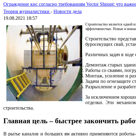
Ограждение кнс согласно требованиям Vector Shpunt: что важн
Теория журналистики
-
Новости дела
19.08.2021 18:57
Строительство является одной и
эффективностью. Новые и новые
Строительство представ
буросекущих свай, уста
Различных задач в ходе 
Демонтаж старых зданий
Работы со сваями, погр
Монтаж, усиление и ра
Задачи по огнезащите с
Разрыхление и разрабо
За исключением хорошо 
отделки. Эти механиз
строительства.
Главная цель – быстрее закончить раб
В рытье каналов и больших ям активно применяются роботы-