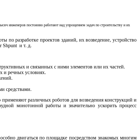
тысяч инженеров постоянно работают над упрощением задач по строительству и их
ты по разработке проектов зданий, их возведение, устройство
r Shpunt и т. д.
труктивных и связанных с ними элементов или их частей.
х и речных условиях.
жений.
ми средствами.
о применяют различных роботов для возведения конструкций и
рудной монотонной работы и значительно ускорить процесс
пособно двигаться по площадке посредством знакомых многим