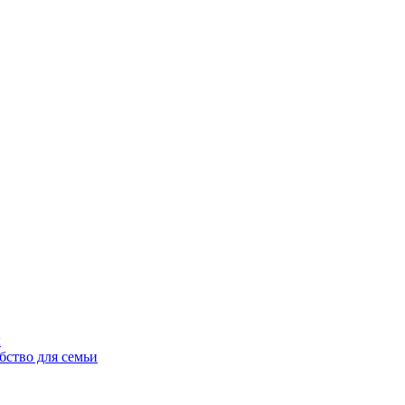
ы
бство для семьи