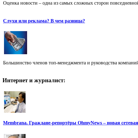
Оценка новости – одна из самых сложных сторон повседневно
Слухи или реклама? В чем разница?
Большинство членов топ-менеджмента и руководства компаний
Интернет и журналист:
Membrana. Граждане-репортёры OhmyNews – новая сетева