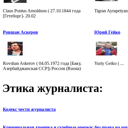
Claus Pontus Arnoldson ( 27.10.1844 года
Tigran Ayrapetyan (
[Гетеборг]- 20.02
Ровшан Аскеров
Юрий Гейко
Rovshan Askerov ( 04.05.1972 года [Баку,
Yuriy Geiko ( ...
Азербайджанская ССР]) Россия (Russia)
Этика журналиста:
Кодекс чести журналиста
Криминальная хроника и судебные очерки: без права на о