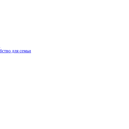
ы
бство для семьи