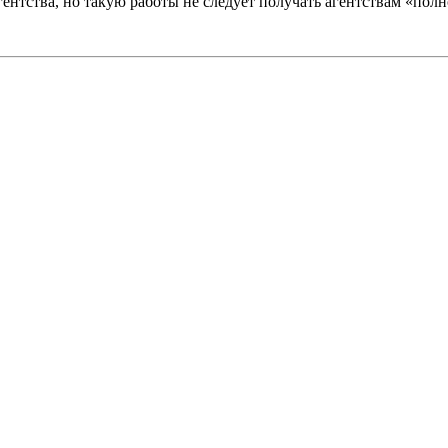
гентства, но такую работы не следует получать агентствам «пол