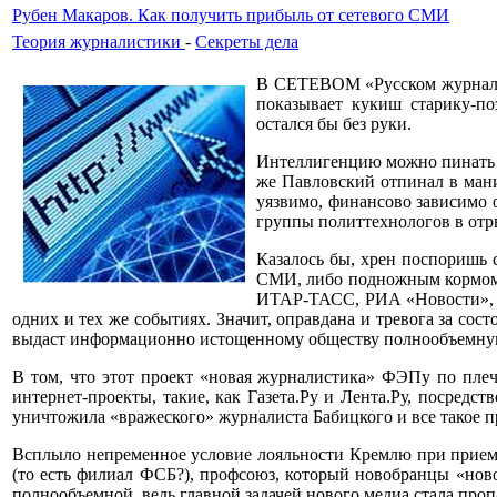
Рубен Макаров. Как получить прибыль от сетевого СМИ
Теория журналистики
-
Секреты дела
В СЕТЕВОМ «Русском журнале»
показывает кукиш старику-п
остался бы без руки.
Интеллигенцию можно пинать та
же Павловский отпинал в ман
уязвимо, финансово зависимо 
группы политтехнологов в от
Казалось бы, хрен поспоришь 
СМИ, либо подножным кормом —
ИТАР-ТАСС, РИА «Новости», к
одних и тех же событиях. Значит, оправдана и тревога за со
выдаст информационно истощенному обществу полнообъемную
В том, что этот проект «новая журналистика» ФЭПу по плеч
интернет-проекты, такие, как Газета.Ру и Лента.Ру, посредс
уничтожила «вражеского» журналиста Бабицкого и все такое п
Всплыло непременное условие лояльности Кремлю при приеме
(то есть филиал ФСБ?), профсоюз, который новобранцы «нов
полнообъемной, ведь главной задачей нового медиа стала проп