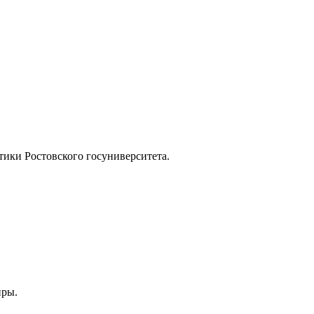
ики Ростовского госуниверситета.
нры.