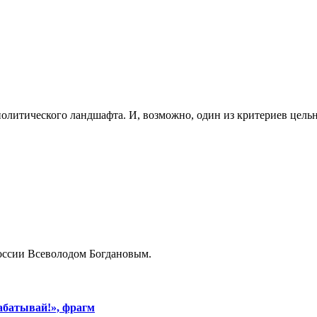
олитического ландшафта. И, возможно, один из критериев цельно
России Всеволодом Богдановым.
абатывай!», фрагм