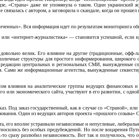
зе, «Страна» даже не упомянула о таком. Один украинский ж
связалась с автором, а заговорила о скандале, когда он проше
ниченных». Вся информация идет по результатам мониторинга о
» или «интернет-журналистика» — становится успешной, если ид
 довольно велик. Его влияние на другие (традиционные, офф-л
различные структуры для простого информирования, широкого 
я редакции центральных и региональных СМИ, вынужденные со
ом. Сами же информационные агентства, вынужденные секвестир
сом влияния на аналитические группы ведущих финансовых и 
го или экономического сайта, участвуют в его развитии, с одн
аз. Под заказ государственный, как в случае со «Страной», или 
ьзования. Один из ведущих авторов проекта «прошлого созыва» С
ета, его вполне устраивали независимые и непугливые, либераль
относились без особых предубеждений. Но после воцарения Пут
-то сразу разлюбил независимость. Вот так и получилось, что 