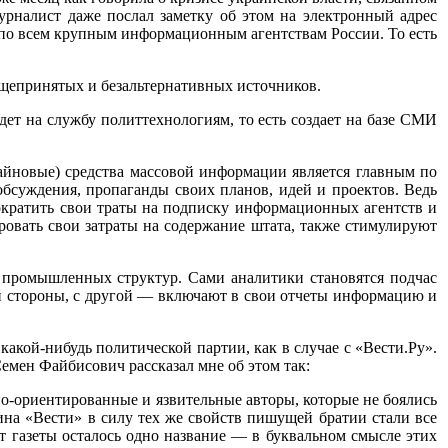
урналист даже послал заметку об этом на электронный адрес
л по всем крупным информационным агентствам России. То есть
бщепринятых и безальтернативных источников.
ет на службу политтехнологиям, то есть создает на базе СМИ
айновые) средства массовой информации является главным по
обсуждения, пропаганды своих планов, идей и проектов. Ведь
кратить свои траты на подписку информационных агентств и
овать свои затраты на содержание штата, также стимулируют
промышленных структур. Сами аналитики становятся подчас
ой стороны, с другой — включают в свои отчеты информацию и
какой-нибудь политической партии, как в случае с «Вести.Ру».
емен Файбисович рассказал мне об этом так:
но-ориентированные и язвительные авторы, которые не боялись
ина «Вести» в силу тех же свойств пишущей братии стали все
от газеты осталось одно название — в буквальном смысле этих