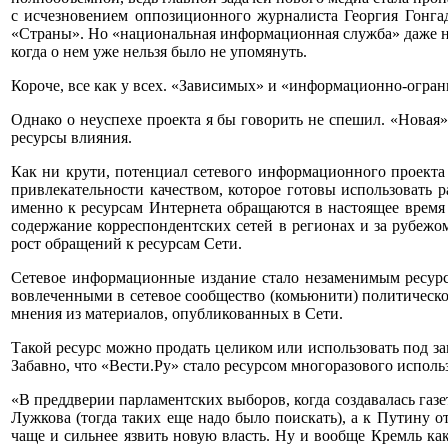
с исчезновением оппозиционного журналиста Георгия Гонгад
«Страны». Но «национальная информационная служба» даже не 
когда о нем уже нельзя было не упомянуть.
Короче, все как у всех. «Зависимых» и «информационно-огра
Однако о неуспехе проекта я бы говорить не спешил. «Новая
ресурсы влияния.
Как ни крути, потенциал сетевого информационного проекта
привлекательности качеством, которое готовы использовать 
именно к ресурсам Интернета обращаются в настоящее врем
содержание корреспондентских сетей в регионах и за рубеж
рост обращений к ресурсам Сети.
Сетевое информационные издание стало незаменимым ресур
вовлеченными в сетевое сообщество (комьюнити) политическо
мнения из материалов, опубликованных в Сети.
Такой ресурс можно продать целиком или использовать под зак
Забавно, что «Вести.Ру» стало ресурсом многоразового испол
«В преддверии парламентских выборов, когда создавалась газ
Лужкова (тогда таких еще надо было поискать), а к Путину 
чаще и сильнее язвить новую власть. Ну и вообще Кремль как