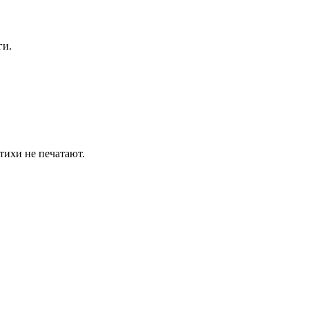
ги.
тихи не печатают.