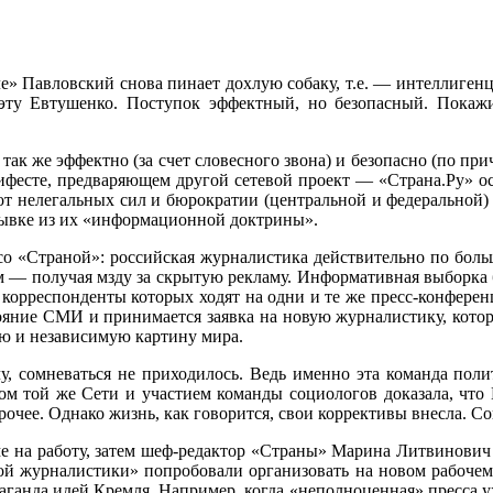
 Павловский снова пинает дохлую собаку, т.е. — интеллигенц
оэту Евтушенко. Поступок эффектный, но безопасный. Покаж
к же эффектно (за счет словесного звона) и безопасно (по прич
ифесте, предваряющем другой сетевой проект — «Страна.Ру» 
от нелегальных сил и бюрократии (центральной и федеральной)
рывке из их «информационной доктрины».
со «Страной»: российская журналистика действительно по боль
 получая мзду за скрытую рекламу. Информативная выборка бе
орреспонденты которых ходят на одни и те же пресс-конферен
стояние СМИ и принимается заявка на новую журналистику, кото
 и независимую картину мира.
у, сомневаться не приходилось. Ведь именно эта команда по
твом той же Сети и участием команды социологов доказала, чт
рочее. Однако жизнь, как говорится, свои коррективы внесла. С
 на работу, затем шеф-редактор «Страны» Марина Литвинович с
ой журналистики» попробовали организовать на новом рабочем 
аганда идей Кремля. Например, когда «неполноценная» пресса у