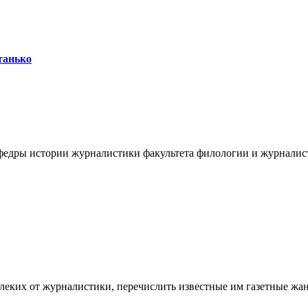
танько
афедры истории журналистики факультета филологии и журналист
алеких от журналистики, перечислить известные им газетные жа