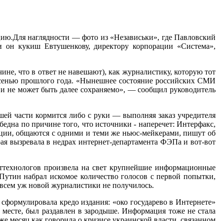
ию.Для наглядности — фото из «Независьки», где Павловский
и он кукиш Евтушенкову, директору корпорации «Система»,
ине, что в ответ не навешают), как журналистику, которую тот
осенью прошлого года. «Нынешнее состояние российских СМИ
 и не может быть далее сохраняемо», — сообщил руководитель
шей части кормится либо с руки — выполняя заказ учредителя
дна по причине того, что источники - наперечет: Интерфакс,
ции, общаются с одними и теми же ньюс-мейкерами, пишут об
рая вызревала в недрах интернет-департамента ФЭПа и вот-вот
литтехнологов произвела на свет крупнейшие информационные
о Путин набрал искомое количество голосов с первой попытки,
овсем уж новой журналистики не получилось.
формулировала кредо издания: «око государево в Интернете»
месте, был раздавлен в зародыше. Информация тоже не стала
же месяц как говорила о кризисе украинской власти, связанном