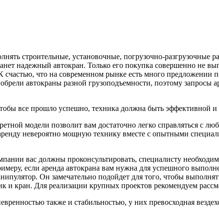
лнять строительные, установочные, погрузочно-разгрузочные р
анет надежный автокран. Только его покупка совершенно не выг
 К счастью, что на современном рынке есть много предложении по
брели автокраны разной грузоподъемности, поэтому запросы ар
чтобы все прошло успешно, техника должна быть эффективной 
ретной модели позволит вам достаточно легко справляться с л
аренду невероятно мощную технику вместе с опытными специали
компании вас должны проконсультировать, специалисту необходим
имеру, если аренда автокрана вам нужна для успешного выполне
ипулятор. Он замечательно подойдет для того, чтобы выполнять
к и кран. Для реализации крупных проектов рекомендуем рассма
ренностью также и стабильностью, у них превосходная вездех