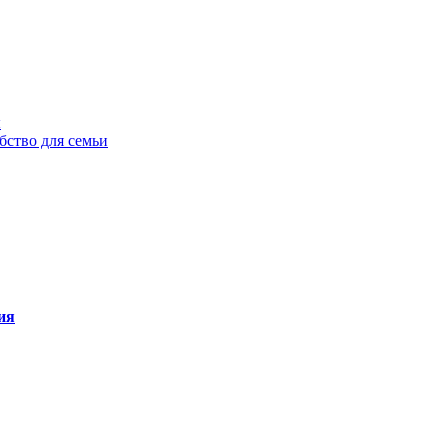
ы
бство для семьи
ия