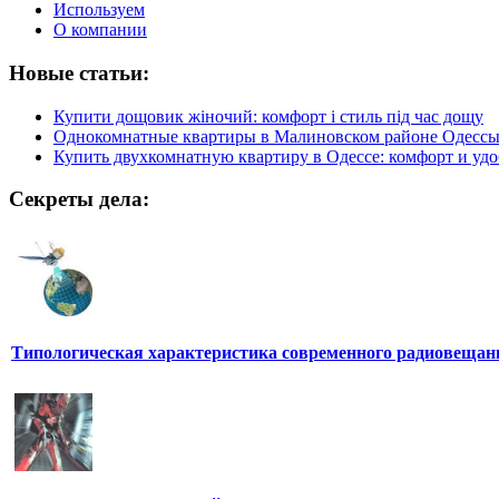
Используем
О компании
Новые статьи:
Купити дощовик жіночий: комфорт і стиль під час дощу
Однокомнатные квартиры в Малиновском районе Одесс
Купить двухкомнатную квартиру в Одессе: комфорт и удо
Секреты дела:
Типологическая характеристика современного радиовещан