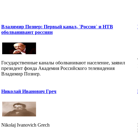
Владимир Познер: Первый канал, `Россия` и НТВ
оболванивают россиян
Государственные каналы оболванивают население, заявил
президент фонда Академия Российского телевидения
Владимир Познер.
Николай Иванович Греч
Nikolaj Ivanovich Grech