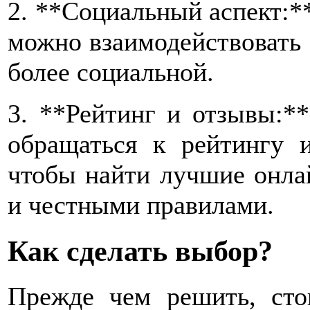
2. **Социальный аспект:**
можно взаимодействовать 
более социальной.
3. **Рейтинг и отзывы:*
обращаться к рейтингу и 
чтобы найти лучшие онла
и честными правилами.
Как сделать выбор?
Прежде чем решить, сто