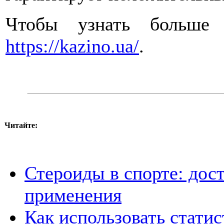
Чтобы узнать больше 
https://kazino.ua/
.
Читайте:
Стероиды в спорте: дос
применения
Как использовать стати