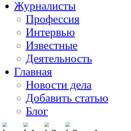
Журналисты
Профессия
Интервью
Известные
Деятельность
Главная
Новости дела
Добавить статью
Блог