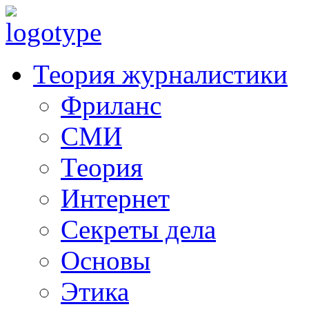
Теория журналистики
Фриланс
СМИ
Теория
Интернет
Секреты дела
Основы
Этика