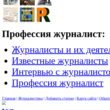
Профессия журналист:
Журналисты и их деяте
Известные журналисты
Интервью с журналист
Профессия журналист
Главная
|
Журналистика
|
Добавить статью
|
Карта сайта
|
Обрат