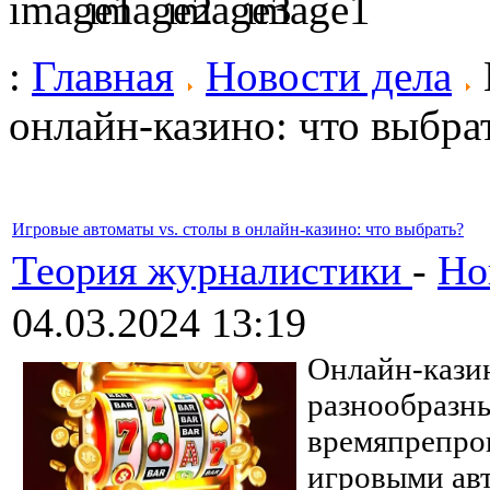
:
Главная
Новости дела
онлайн-казино: что выбра
Игровые автоматы vs. столы в онлайн-казино: что выбрать?
Теория журналистики
-
Но
04.03.2024 13:19
Онлайн-кази
разнообразны
времяпрепро
игровыми ав