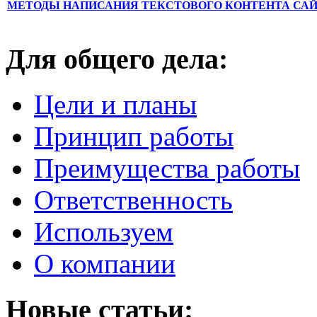
МЕТОДЫ НАПИСАНИЯ ТЕКСТОВОГО КОНТЕНТА СА
Для общего дела:
Цели и планы
Принцип работы
Преимущества работы
Ответственность
Используем
О компании
Новые статьи: