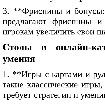
3. **Фриспины и бонусы:
предлагают фриспины и 
игрокам увеличить свои 
Столы в онлайн-каз
умения
1. **Игры с картами и ру
такие классические игры, 
требует стратегии и умени