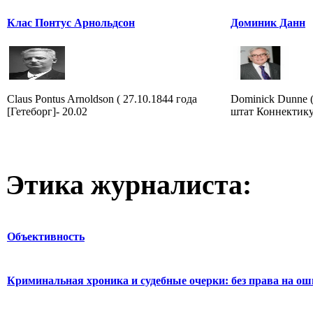
Клас Понтус Арнольдсон
Доминик Данн
Claus Pontus Arnoldson ( 27.10.1844 года
Dominick Dunne (
[Гетеборг]- 20.02
штат Коннектику
Этика журналиста:
Объективность
Криминальная хроника и судебные очерки: без права на о