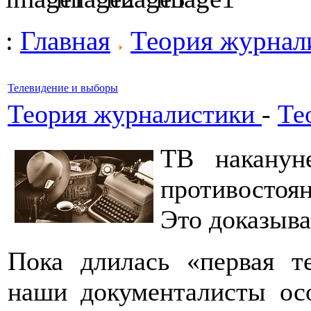
:
Главная
Теория журнал
Телевидение и выборы
Теория журналистики
-
Те
ТВ наканун
противостоя
Это доказыва
Пока длилась «первая т
наши документалисты ос