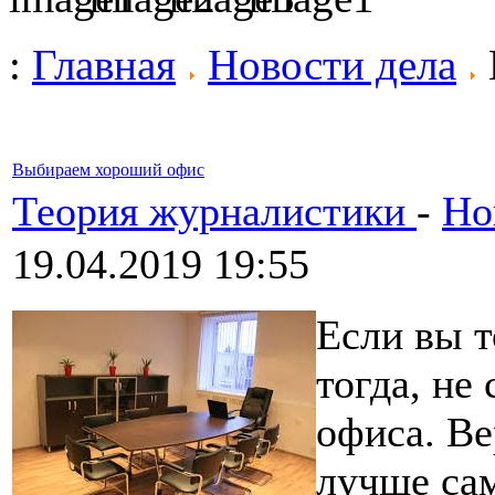
:
Главная
Новости дела
Выбираем хороший офис
Теория журналистики
-
Но
19.04.2019 19:55
Если вы т
тогда, не
офиса. Ве
лучше са