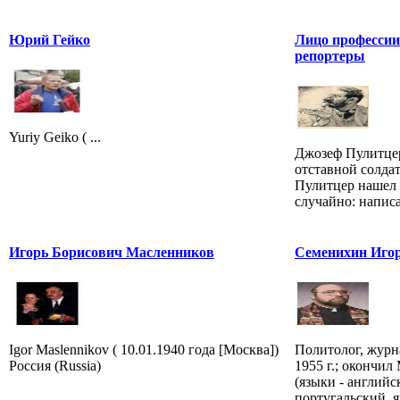
Юрий Гейко
Лицо профессии
репортеры
Yuriy Geiko ( ...
Джозеф Пулитцер
отставной солда
Пулитцер нашел 
случайно: написал
Игорь Борисович Масленников
Семенихин Игор
Igor Maslennikov ( 10.01.1940 года [Москва])
Политолог, журна
Россия (Russia)
1955 г.; окончи
(языки - английс
португальский, я