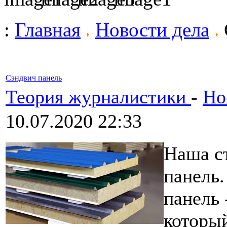
:
Главная
Новости дела
Сэндвич панель
Теория журналистики
-
Но
10.07.2020 22:33
Наша ст
панель.
панель 
который