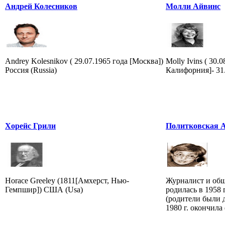
Андрей Колесников
Молли Айвинс
Andrey Kolesnikov ( 29.07.1965 года [Москва])
Molly Ivins ( 30.
Россия (Russia)
Калифорния]- 31
Хорейс Грили
Политковская 
Horace Greeley (1811[Амхерст, Нью-
Журналист и общ
Гемпшир]) США (Usa)
родилась в 1958
(родители были 
1980 г. окончила 