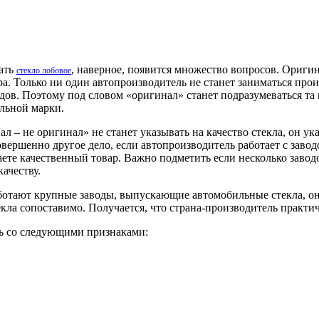
рать
, наверное, появится множество вопросов. Ориги
стекло лобовое
ера. Только ни один автопроизводитель не станет заниматься пр
одов. Поэтому под словом «оригинал» станет подразумеваться та 
льной марки.
л – не оригинал» не станет указывать на качество стекла, он ук
вершенно другое дело, если автопроизводитель работает с завод
ете качественный товар. Важно подметить если несколько завод
качеству.
аботают крупные заводы, выпускающие автомобильные стекла, о
кла сопоставимо. Получается, что страна-производитель практич
сь со следующими признаками: