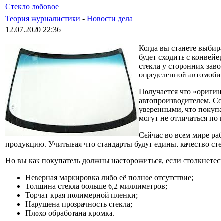
Стекло лобовое
Теория журналистики
-
Новости дела
12.07.2020 22:36
Когда вы станете выби
будет сходить с конвей
стекла у сторонних зав
определенной автомоби
Получается что «оригина
автопроизводителем. Со
уверенными, что покупа
могут не отличаться по 
Сейчас во всем мире р
продукцию. Учитывая что стандарты будут едины, качество сте
Но вы как покупатель должны насторожиться, если столкнете
Неверная маркировка либо её полное отсутствие;
Толщина стекла больше 6,2 миллиметров;
Торчат края полимерной пленки;
Нарушена прозрачность стекла;
Плохо обработана кромка.