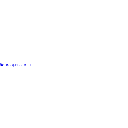
ы
бство для семьи