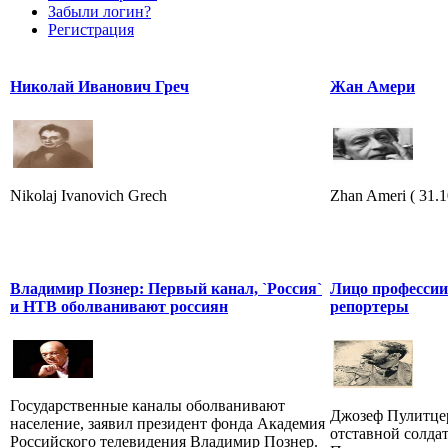
Забыли логин?
Регистрация
Николай Иванович Греч
Жан Амери
Nikolaj Ivanovich Grech
Zhan Ameri ( 31.1
Владимир Познер: Первый канал, `Россия`
Лицо профессии
и НТВ оболванивают россиян
репортеры
Государственные каналы оболванивают
Джозеф Пулитцер
население, заявил президент фонда Академия
отставной солда
Российского телевидения Владимир Познер.