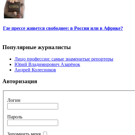
Где прессе живется свободнее: в России или в Африке?
Популярные журналисты
Лицо профессии: самые знаменитые репортеры
Юрий Владимирович Азарёнок
Андрей Колесников
Авторизация
Логин
Пароль
Запомнить меня