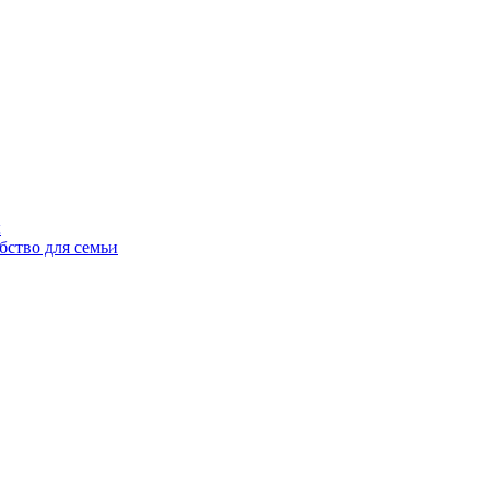
ы
бство для семьи