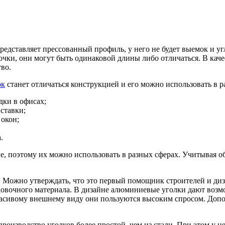
дставляет прессованный профиль, у него не будет выемок и уг
чки, они могут быть одинаковой длины либо отличаться. В кач
во.
ок
станет отличаться конструкцией и его можно использовать в р
дки в офисах;
ставки;
 окон;
.
, поэтому их можно использовать в разных сферах. Учитывая о
Можно утверждать, что это первый помощник строителей и диза
цовочного материала. В дизайне алюминиевые уголки дают возм
красивому внешнему виду они пользуются высоким спросом. Допо
оизводство уголков более простой, чем из стали. При этом у не