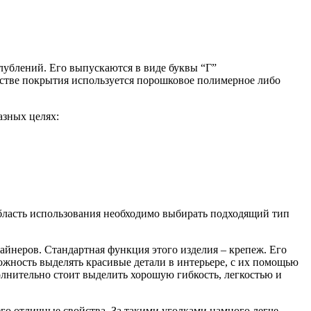
лублений. Его выпускаются в виде буквы “Г”
естве покрытия используется порошковое полимерное либо
азных целях:
бласть использования необходимо выбирать подходящий тип
йнеров. Стандартная функция этого изделия – крепеж. Его
ожность выделять красивые детали в интерьере, с их помощью
лнительно стоит выделить хорошую гибкость, легкостью и
го отличные свойства. За такими уголками намного легче