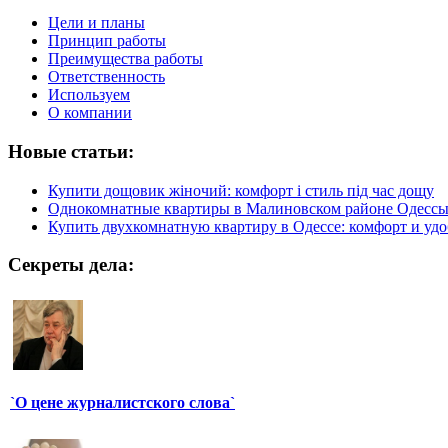
Цели и планы
Принцип работы
Преимущества работы
Ответственность
Используем
О компании
Новые статьи:
Купити дощовик жіночий: комфорт і стиль під час дощу
Однокомнатные квартиры в Малиновском районе Одесс
Купить двухкомнатную квартиру в Одессе: комфорт и удо
Секреты дела:
`О цене журналистского слова`