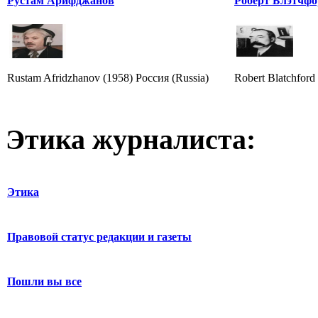
Рустам Арифджанов
Роберт Блэтчфо
Rustam Afridzhanov (1958) Россия (Russia)
Robert Blatchford
Этика журналиста:
Этика
Правовой статус редакции и газеты
Пошли вы все