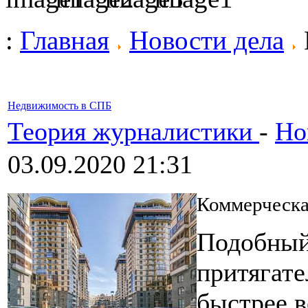
:
Главная
Новости дела
Недвижимость в СПБ
Теория журналистики
-
Но
03.09.2020 21:31
Коммерческа
Подобный
притягате
быстрее в