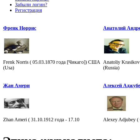
Забыли логин?
Регистрация
Френк Норрис
Анатолий Андр
Frenk Norris ( 05.03.1870 года [Чикаго]) США
Anatoliy Krasiko
(Usa)
(Russia)
Жан Амери
Алексей Аджуб
Zhan Ameri ( 31.10.1912 года - 17.10
Alexey Adjubey ( 