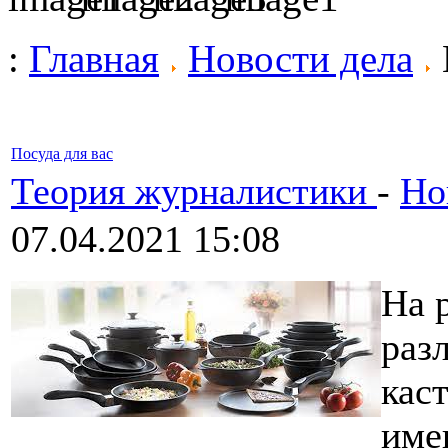
:
Главная
Новости дела
Посуда для вас
Теория журналистики
-
Но
07.04.2021 15:08
На 
раз
кас
име