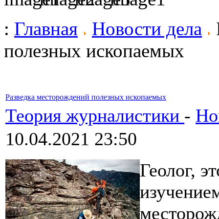
:
Главная
Новости дела
полезных ископаемых
Разведка месторождений полезных ископаемых
Теория журналистики
-
Но
10.04.2021 23:50
Геолог, э
изучением
месторож