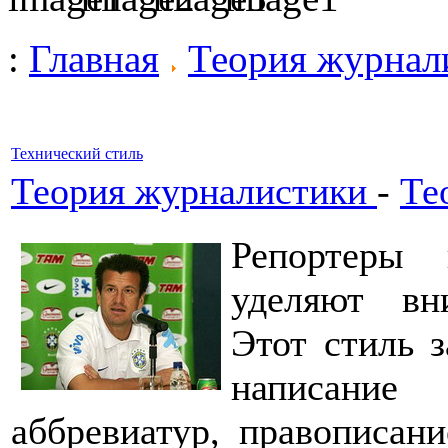
:
Главная
Теория журнал
Технический стиль
Теория журналистики
-
Те
Репортеры
уделяют вн
Этот стиль з
написание
аббревиатур, правописани