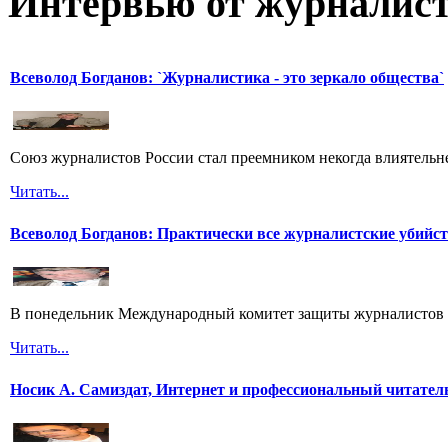
Интервью от журналист
Всеволод Богданов: `Журналистика - это зеркало общества`
Союз журналистов России стал преемником некогда влиятель
Читать...
Всеволод Богданов: Практически все журналистские убийс
В понедельник Международный комитет защиты журналистов 
Читать...
Носик А. Самиздат, Интернет и профессиональный читател