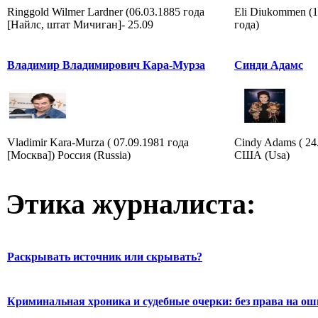
Ringgold Wilmer Lardner (06.03.1885 года
Eli Diukommen (1
[Найлс, штат Мичиган]- 25.09
года)
Владимир Владимирович Кара-Мурза
Синди Адамс
Vladimir Kara-Murza ( 07.09.1981 года
Cindy Adams ( 24
[Москва]) Россия (Russia)
США (Usa)
Этика журналиста:
Раскрывать источник или скрывать?
Криминальная хроника и судебные очерки: без права на о