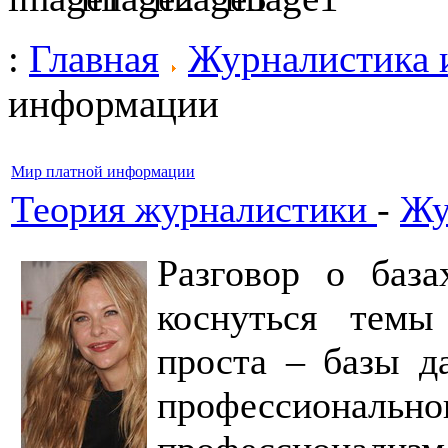
:
Главная
Журналистика 
информации
Мир платной информации
Теория журналистики
-
Жу
Разговор о база
коснуться темы
проста – базы д
профессиона