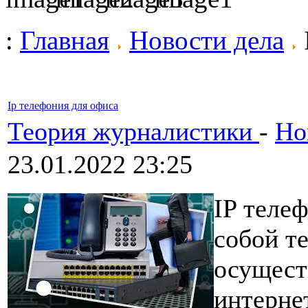
:
Главная
Новости дела
Ip телефония для офиса
Теория журналистики
-
Но
23.01.2022 23:25
IP теле
собой т
осущест
интерне