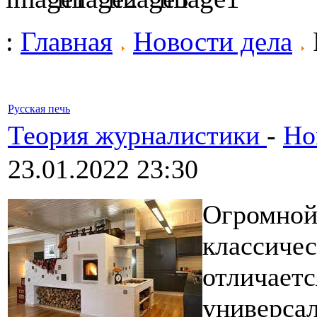
:
Главная
Новости дела
Русская печь
Теория журналистики
-
Но
23.01.2022 23:30
Огромной
классичес
отличаетс
универса