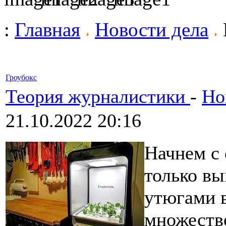
:
Главная
Новости дела
Гроубокс
Теория журналистики
-
Но
21.10.2022 20:16
Начнем с 
только вы
утюгами в
множество