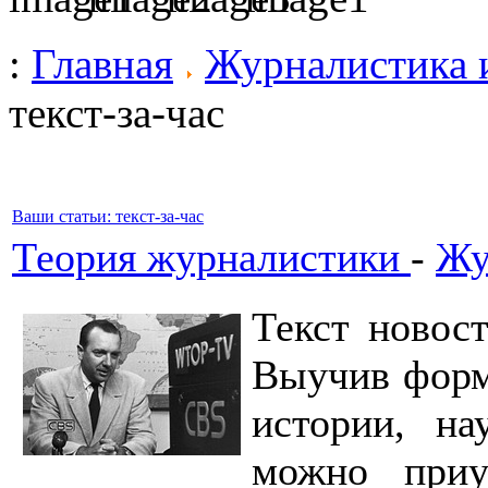
:
Главная
Журналистика 
текст-за-час
Ваши статьи: текст-за-час
Теория журналистики
-
Жу
Текст новос
Выучив форма
истории, на
можно приу