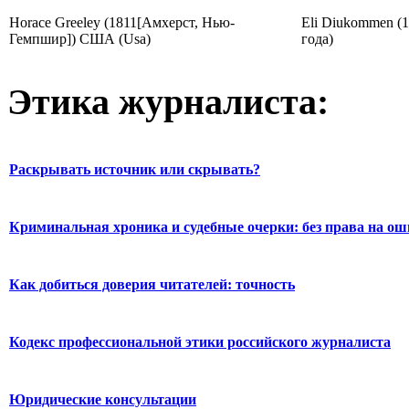
Horace Greeley (1811[Амхерст, Нью-
Eli Diukommen (1
Гемпшир]) США (Usa)
года)
Этика журналиста:
Раскрывать источник или скрывать?
Криминальная хроника и судебные очерки: без права на о
Как добиться доверия читателей: точность
Кодекс профессиональной этики российского журналиста
Юридические консультации