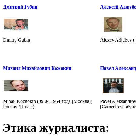
Дмитрий Губин
Алексей Аджуб
Dmitry Gubin
Alexey Adjubey ( 
Михаил Михайлович Кожокин
Павел Алексан
Mihail Kozhokin (09.04.1954 года [Москва])
Pavel Aleksandrov
Россия (Russia)
[СанктПетербург]
Этика журналиста: