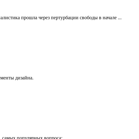
листика прошла через пертурбации свободы в начале ...
ементы дизайна.
, самых популярных вопроса: