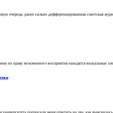
вую очередь: ранее сильно дифференцированная советская журна
ии по праву мгновенного восприятия находятся визуальные эл
стики
суниверситета попросили меня ответить на два, как выяснилось