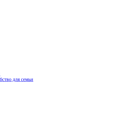
ы
бство для семьи