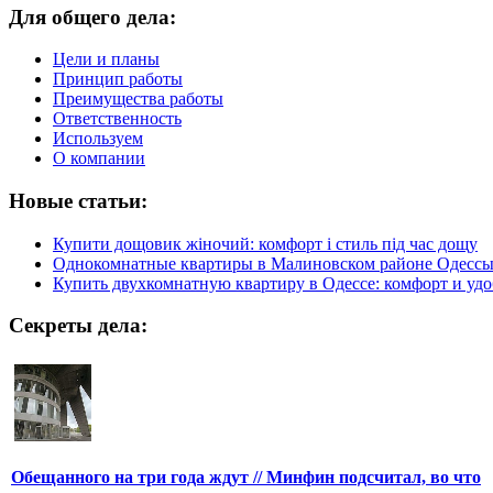
Для общего дела:
Цели и планы
Принцип работы
Преимущества работы
Ответственность
Используем
О компании
Новые статьи:
Купити дощовик жіночий: комфорт і стиль під час дощу
Однокомнатные квартиры в Малиновском районе Одесс
Купить двухкомнатную квартиру в Одессе: комфорт и удо
Секреты дела:
Обещанного на три года ждут // Минфин подсчитал, во что