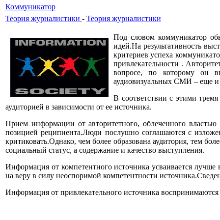
Коммуникатор
Теория журналистики
-
Теория журналистики
Под словом коммуникатор обы
идей.На результативность выс
критериев успеха коммуникатор
привлекательности . Авторите
вопросе, по которому он в
аудиовизуальных СМИ – еще и 
В соответствии с этими тремя
аудиторией в зависимости от ее источника.
Прием информации от авторитетного, облеченного властью и
позицией реципиента.Люди послушно соглашаются с изложенн
критиковать.Однако, чем более образована аудитория, тем бол
социальный статус, а содержание и качество выступления.
Информация от компетентного источника усваивается лучше в
на веру в силу неоспоримой компетентности источника.Сведен
Информация от привлекательного источника воспринимаются че