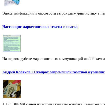
Эпоха унификации и массовости затронула журналистику в пер
Настоящие маркетинговые тексты и статьи
На первом рубеже маркетинговых коммуникаций любой кампан
Андрей Кобяков. О жанрах современной газетной журнали
1. ВО ВРЕМЯ одной из встреч студенты журфака Казанского го