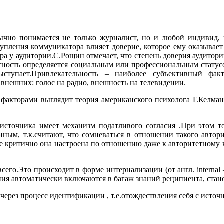
чно понимается не только журналист, но и любой индивид, 
тупления коммуникатора влияет доверие, которое ему оказывае
а у аудитории.С.Рощин отмечает, что степень доверия аудитори
тность определяется социальным или профессиональным статус
ыступает.Привлекательность – наиболее субъективный фак
внешних: голос на радио, внешность на телевидении.
 факторами выглядит теория американского психолога Г.Келма
сточника имеет механизм податливого согласия .При этом то
ым, т.к.считают, что сомневаться в отношении такого автор
ее критично она настроена по отношению даже к авторитетному 
сего.Это происходит в форме интернализации (от англ. interna
ия автоматически включаются в багаж знаний реципиента, стан
рез процесс идентификации , т.е.отождествления себя с источ