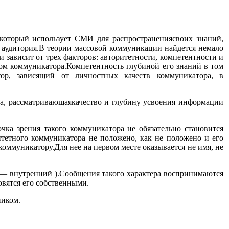
который использует СМИ для распространениясвоих знаний,
т аудитория.В теории массовой коммуникации найдется немало
и зависит от трех факторов: авторитетности, компетентности и
ом коммуникатора.Компетентность глубиной его знаний в том
тор, зависящий от личностных качеств коммуникатора, в
на, рассматривающаякачество и глубину усвоения информации
чка зрения такого коммуникатора не обязательно становится
итетного коммуникатора не положено, как не положено и его
коммуникатору.Для нее на первом месте оказывается не имя, не
l — внутренний ).Сообщения такого характера воспринимаются
овятся его собственными.
ником.