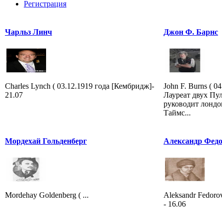
Регистрация
Чарльз Линч
Джон Ф. Барнс
Charles Lynch ( 03.12.1919 года [Кембридж]-
John F. Burns ( 0
21.07
Лауреат двух Пу
руководит лонд
Таймс...
Мордехай Гольденберг
Александр Фед
Mordehay Goldenberg ( ...
Aleksandr Fedorov
- 16.06