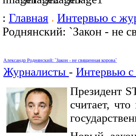
:
Главная
Интервью с жу
Роднянский: `Закон - не с
Александр Роднянский: `Закон - не священная корова`
Журналисты
-
Интервью с
Президент S
считает, что
государстве