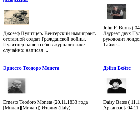
John F. Burns ( 0
Джозеф Пулитцер. Венгерский иммигрант,
Лауреат двух Пу
отставной солдат Гражданской войны,
руководит лонд
Пулитцер нашел себя в журналистике
Таймс...
случайно: написал ...
Эрнесто Теодоро Монета
Дэйзи Бейтс
Ernesto Teodoro Moneta (20.11.1833 года
Daisy Bates ( 11.
[Милан][Милан]) Италия (Italy)
Арканзас]- 04.11