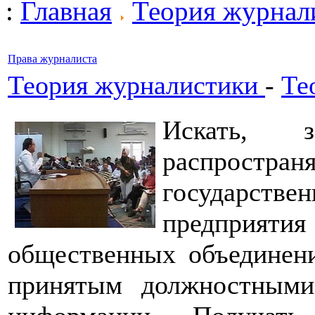
:
Главная
Теория журнал
Права журналиста
Теория журналистики
-
Те
Искать, з
распростра
государств
предприят
общественных объединен
принятым должностными