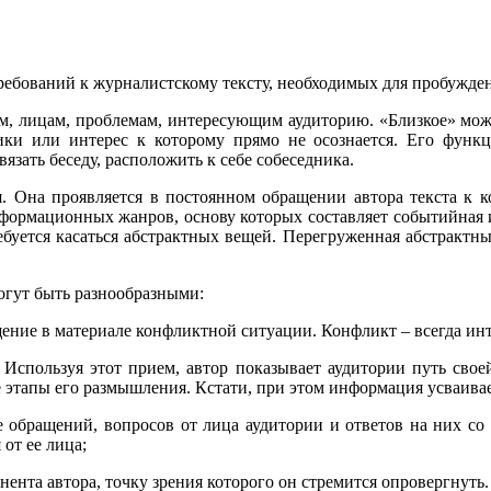
ребований к журналистскому тексту, необходимых для пробужден
м, лицам, проблемам, интересующим аудиторию. «Близкое» може
ики или интерес к которому прямо не осознается. Его функ
язать беседу, расположить к себе собеседника.
. Она проявляется в постоянном обращении автора текста к 
нформационных жанров, основу которых составляет событийная 
ебуется касаться абстрактных вещей. Перегруженная абстрактн
огут быть разнообразными:
щение в материале конфликтной ситуации. Конфликт – всегда инт
Используя этот прием, автор показывает аудитории путь сво
е этапы его размышления. Кстати, при этом информация усваивае
 обращений, вопросов от лица аудитории и ответов на них со
от ее лица;
ента автора, точку зрения которого он стремится опровергнуть.