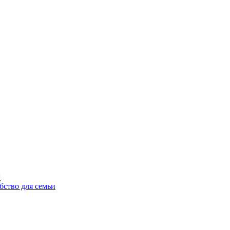
ы
бство для семьи