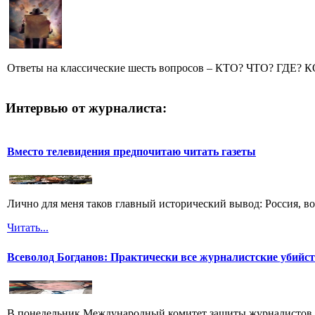
Ответы на классические шесть вопросов – КТО? ЧТО? ГДЕ? 
Интервью от журналиста:
Вместо телевидения предпочитаю читать газеты
Лично для меня таков главный исторический вывод: Россия, во
Читать...
Всеволод Богданов: Практически все журналистские убийс
В понедельник Международный комитет защиты журналистов 