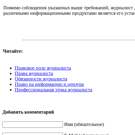
Помимо соблюдения указанных выше требований, журналист 
различными информационными продуктами является его устан
Читайте:
Правовое поле журналиста
Права журналиста
Обязанности журналиста
Право на информацию и цензура
Профессиональная этика журналиста
Добавить комментарий
Имя (обязательное)