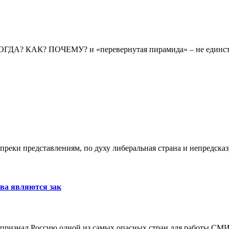
КОГДА? КАК? ПОЧЕМУ? и «перевернутая пирамида» – не единст
преки представлениям, по духу либеральная страна и непредсказу
тва являются зак
признал Россию одной из самых опасных стран для работы СМИ