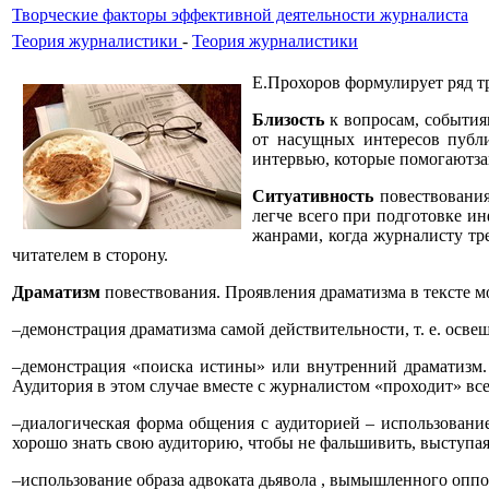
Творческие факторы эффективной деятельности журналиста
Теория журналистики
-
Теория журналистики
Е.Прохоров формулирует ряд т
Близость
к вопросам, события
от насущных интересов публ
интервью, которые помогаютзав
Ситуативность
повествования
легче всего при подготовке и
жанрами, когда журналисту тр
читателем в сторону.
Драматизм
повествования. Проявления драматизма в тексте м
–демонстрация драматизма самой действительности, т. е. осве
–демонстрация «поиска истины» или внутренний драматизм. 
Аудитория в этом случае вместе с журналистом «проходит» вс
–диалогическая форма общения с аудиторией – использование
хорошо знать свою аудиторию, чтобы не фальшивить, выступая 
–использование образа адвоката дьявола , вымышленного оппон