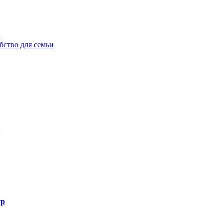
ы
бство для семьи
ур