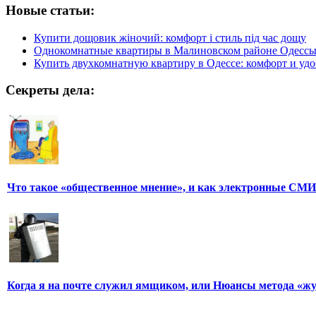
Новые статьи:
Купити дощовик жіночий: комфорт і стиль під час дощу
Однокомнатные квартиры в Малиновском районе Одесс
Купить двухкомнатную квартиру в Одессе: комфорт и удо
Секреты дела:
Что такое «общественное мнение», и как электронные СМИ
Когда я на почте служил ямщиком, или Нюансы метода «ж