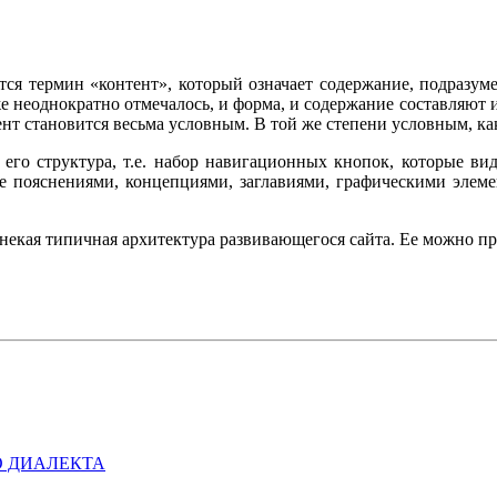
тся термин «контент», который означает содержание, подразуме
же неоднократно отмечалось, и форма, и содержание составляют и
ент становится весьма условным. В той же степени условным, как 
 его структура, т.е. набор навигационных кнопок, которые ви
 пояснениями, концепциями, заглавиями, графическими элеме
некая типичная архитектура развивающегося сайта. Ее можно п
О ДИАЛЕКТА