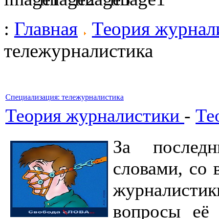
:
Главная
Теория журнал
тележурналистика
Специализация: тележурналистика
Теория журналистики
-
Те
За послед
словами, со 
журналистик
вопросы её 