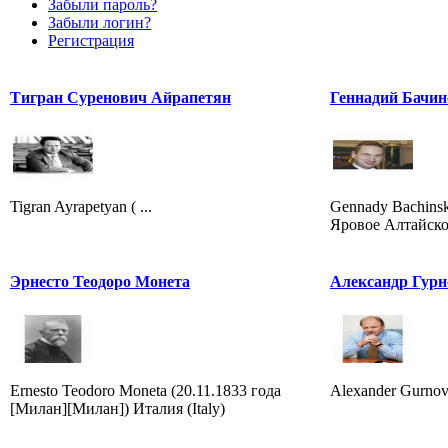
Забыли пароль?
Забыли логин?
Регистрация
Тигран Суренович Айрапетян
Геннадий Бачин
Tigran Ayrapetyan ( ...
Gennady Bachinsky
Яровое Алтайског
Эрнесто Теодоро Монета
Александр Гурн
Ernesto Teodoro Moneta (20.11.1833 года
Alexander Gurnov
[Милан][Милан]) Италия (Italy)