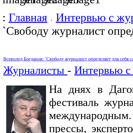
:
Главная
Интервью с жу
`Свободу журналист опред
Всеволод Богданов: `Свободу журналист определяет для себя с
Журналисты
-
Интервью с
На днях в Даго
фестиваль журна
международным.
прессы, эксперт