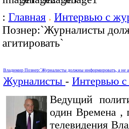
:
Главная
Интервью с жу
Познер:`Журналисты долж
агитировать`
Владимир Познер:`Журналисты должны информировать, а не а
Журналисты
-
Интервью с
Ведущий полит
один Времена , 
телевидения Вла