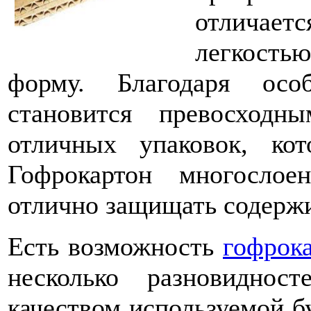
отличае
легкостью
форму. Благодаря осо
становится превосходн
отличных упаковок, кот
Гофрокартон многослое
отлично защищать содерж
Есть возможность
гофрока
несколько разновиднос
качеством используемой б