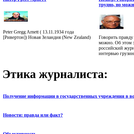
трудно, но мож
Peter Gregg Arnett ( 13.11.1934 года
[Ривертон]) Новая Зеландия (New Zealand)
Говорить правду
можно. Об этом 
российский жур
интервью грузин.
Этика журналиста:
Получение информации в государственных учреждения в во
Новости: правда или факт?
Объективность