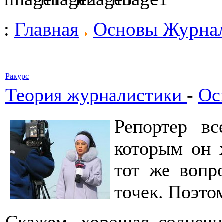
:
Главная
Основы Журна
Ракурс
Теория журналистики
-
Ос
Репортер вс
которым он 
тот же вопр
точек. Поэто
Скажем, хорошая солнечн