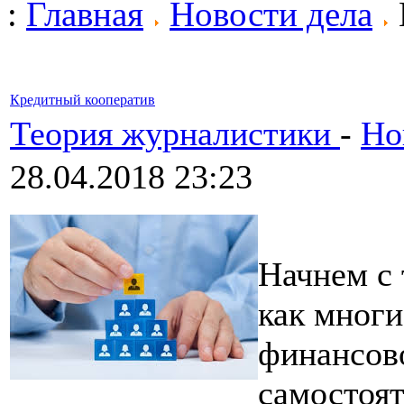
:
Главная
Новости дела
Кредитный кооператив
Теория журналистики
-
Но
28.04.2018 23:23
Начнем с 
как многи
финансов
самостоя